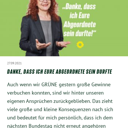
München
Zur Person
Kontakt
Presse
27.09.2021
Termine
DANKE, DASS ICH EURE ABGEORDNETE SEIN DURFTE
Auch wenn wir GRÜNE gestern große Gewinne
Twitter
verbuchen konnten, sind wir hinter unseren
YouTube
eigenen Ansprüchen zurückgeblieben. Das zieht
viele große und kleine Konsequenzen nach sich
Facebook
und bedeutet für mich persönlich, dass ich dem
nächsten Bundestag nicht erneut angehören