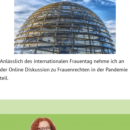
Obfrau im Ausschuss für Menschenrechte und
humanitäre Hilfe
Mein Abstimmungsverhalten
Ämter, Funktionen und Einkünfte
Anlässlich des internationalen Frauentag nehme ich an
der Online Diskussion zu Frauenrechten in der Pandemie
Besuch in Berlin
teil.
Praktikum
Patenschaftsprogramm
Bayern