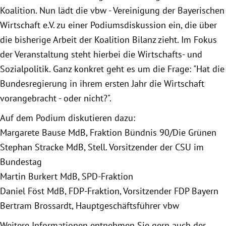
Koalition. Nun lädt die vbw - Vereinigung der Bayerischen
Wirtschaft e.V. zu einer Podiumsdiskussion ein, die über
Obfrau im Ausschuss für Menschenrechte und
die bisherige Arbeit der Koalition Bilanz zieht. Im Fokus
humanitäre Hilfe
der Veranstaltung steht hierbei die Wirtschafts- und
Mein Abstimmungsverhalten
Sozialpolitik. Ganz konkret geht es um die Frage: "Hat die
Bundesregierung in ihrem ersten Jahr die Wirtschaft
Ämter, Funktionen und Einkünfte
vorangebracht - oder nicht?".
Auf dem Podium diskutieren dazu:
Besuch in Berlin
Margarete Bause MdB, Fraktion Bündnis 90/Die Grünen
Stephan Stracke MdB, Stell. Vorsitzender der CSU im
Praktikum
Bundestag
Martin Burkert MdB, SPD-Fraktion
Patenschaftsprogramm
Daniel Föst MdB, FDP-Fraktion, Vorsitzender FDP Bayern
Bertram Brossardt, Hauptgeschäftsführer vbw
Bayern
Weitere Informationen entnehmen Sie gern auch der