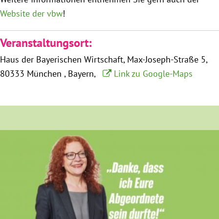
München
Website der vbw
!
Zur Person
Veranstaltungsort:
Haus der Bayerischen Wirtschaft
Max-Joseph-Straße 5
Kontakt
80333 München
Bayern
Link zu Google-Maps
Presse
Termine
Twitter
YouTube
Facebook