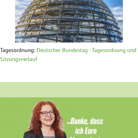
Obfrau im Ausschuss für Menschenrechte und
humanitäre Hilfe
Mein Abstimmungsverhalten
Tagesordnung:
Deutscher Bundestag - Tagesordnung und
Ämter, Funktionen und Einkünfte
Sitzungsverlauf
Besuch in Berlin
Praktikum
Patenschaftsprogramm
Bayern