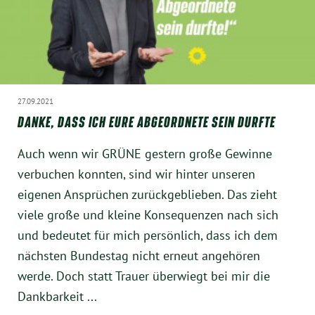
München
Zur Person
Kontakt
27.09.2021
DANKE, DASS ICH EURE ABGEORDNETE SEIN DURFTE
Presse
Auch wenn wir GRÜNE gestern große Gewinne
Termine
verbuchen konnten, sind wir hinter unseren
eigenen Ansprüchen zurückgeblieben. Das zieht
Twitter
viele große und kleine Konsequenzen nach sich
und bedeutet für mich persönlich, dass ich dem
YouTube
nächsten Bundestag nicht erneut angehören
werde. Doch statt Trauer überwiegt bei mir die
Facebook
Dankbarkeit ...