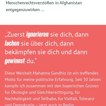
Menschenrechtsverstößen in Afghanistan
entgegenzuwirken ...
„Zuerst
ignorieren
sie dich, dann
lachen
sie über dich, dann
bekämpfen sie dich und dann
gewinnst
du.“
Diese Weisheit Mahatma Gandhis ist ein treffendes
Motto für meine politische Erfahrung. Seit 30 Jahren
kämpfe ich zusammen mit den bayerischen Grünen
für Ökologie und Gleichberechtigung, für
Nachhaltigkeit und Teilhabe, für Vielfalt, Toleranz
und Demokratie – jetzt auch in Berlin.