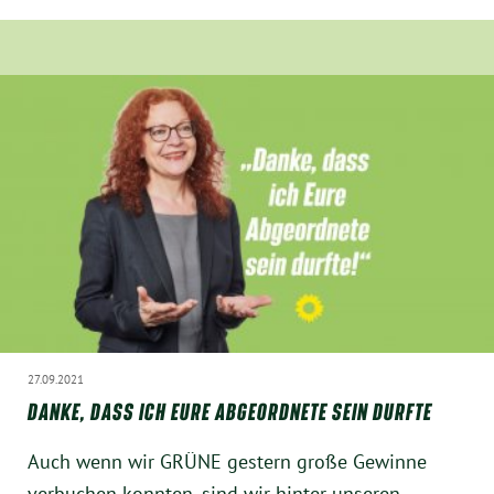
Obfrau im Ausschuss für Menschenrechte und
humanitäre Hilfe
Mein Abstimmungsverhalten
Ämter, Funktionen und Einkünfte
Besuch in Berlin
Praktikum
27.09.2021
Patenschaftsprogramm
DANKE, DASS ICH EURE ABGEORDNETE SEIN DURFTE
Bayern
Auch wenn wir GRÜNE gestern große Gewinne
verbuchen konnten, sind wir hinter unseren