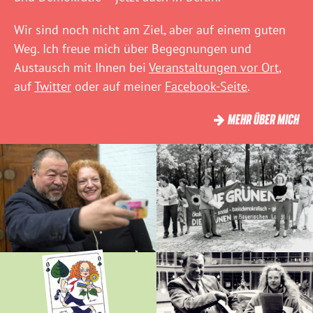
Wir sind noch nicht am Ziel, aber auf einem guten
Weg. Ich freue mich über Begegnungen und
Austausch mit Ihnen bei
Veranstaltungen vor Ort
,
auf
Twitter
oder auf meiner
Facebook-Seite
.
MEHR ÜBER MICH