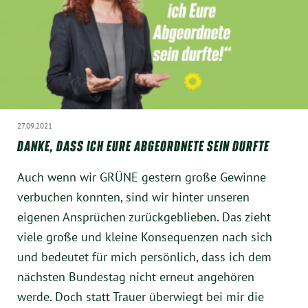
München
Zur Person
Kontakt
Presse
27.09.2021
DANKE, DASS ICH EURE ABGEORDNETE SEIN DURFTE
Termine
Auch wenn wir GRÜNE gestern große Gewinne
verbuchen konnten, sind wir hinter unseren
Twitter
eigenen Ansprüchen zurückgeblieben. Das zieht
viele große und kleine Konsequenzen nach sich
YouTube
und bedeutet für mich persönlich, dass ich dem
nächsten Bundestag nicht erneut angehören
Facebook
werde. Doch statt Trauer überwiegt bei mir die