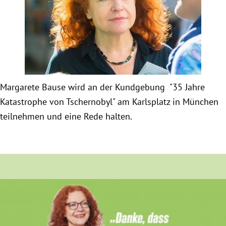
Obfrau im Ausschuss für Menschenrechte und
humanitäre Hilfe
Mein Abstimmungsverhalten
Margarete Bause wird an der Kundgebung "35 Jahre
Ämter, Funktionen und Einkünfte
Katastrophe von Tschernobyl" am Karlsplatz in München
teilnehmen und eine Rede halten.
Besuch in Berlin
Praktikum
Patenschaftsprogramm
Bayern