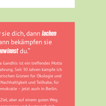
n
sie dich, dann
lachen
dann bekämpfen sie
gewinnst
du.“
 Gandhis ist ein treffendes Motto
fahrung. Seit 30 Jahren kämpfe ich
rischen Grünen für Ökologie und
 Nachhaltigkeit und Teilhabe, für
emokratie – jetzt auch in Berlin.
Ziel, aber auf einem guten Weg.