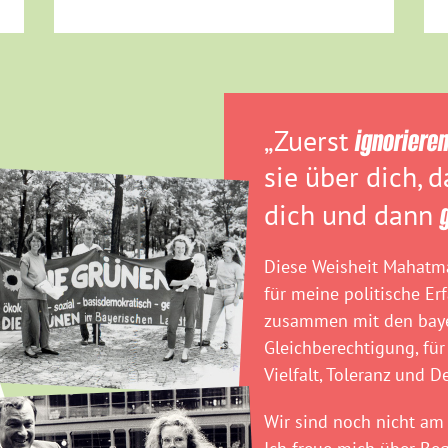
„Zuerst
ignoriere
sie über dich, 
dich und dann
Diese Weisheit Mahatma
für meine politische Er
zusammen mit den baye
Gleichberechtigung, für
Vielfalt, Toleranz und D
Wir sind noch nicht am 