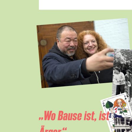
„Wo Bause ist, ist
Ärger.“