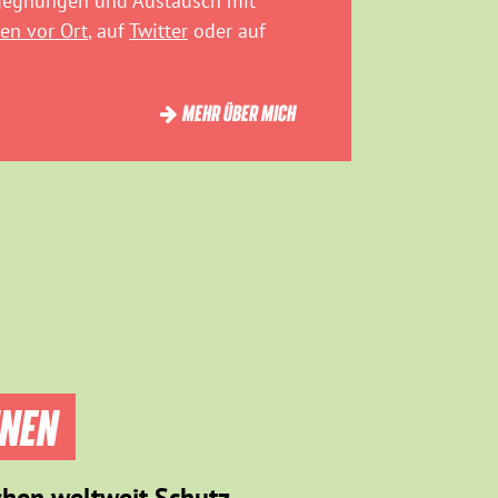
egegnungen und Austausch mit
en vor Ort
, auf
Twitter
oder auf
MEHR ÜBER MICH
NNEN
chen weltweit Schutz