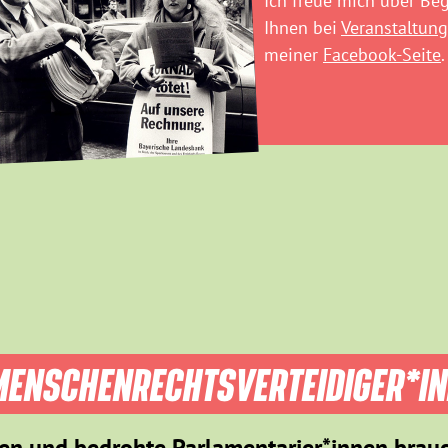
Ich freue mich über B
Ihnen bei
Veranstaltung
meiner
Facebook-Seite
.
ENSCHEN­RECHTS­VER­TEIDIGER­*I
en und bedrohte Parlamentarier*innen brau