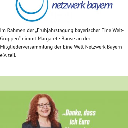
Obfrau im Ausschuss für Menschenrechte und
humanitäre Hilfe
Im Rahmen der „Frühjahrstagung bayerischer Eine Welt-
Gruppen“ nimmt Margarete Bause an der
Mein Abstimmungsverhalten
Mitgliederversammlung der Eine Welt Netzwerk Bayern
Ämter, Funktionen und Einkünfte
e.V. teil.
Besuch in Berlin
Praktikum
Patenschaftsprogramm
Bayern