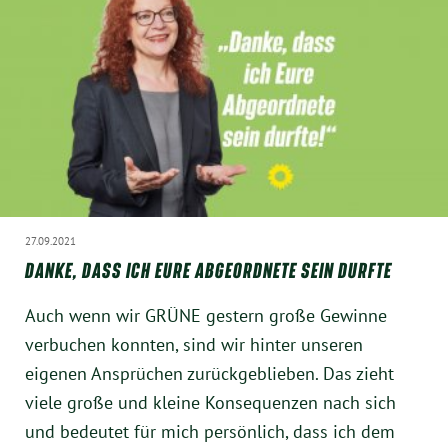
München
Zur Person
Kontakt
Presse
Termine
27.09.2021
DANKE, DASS ICH EURE ABGEORDNETE SEIN DURFTE
Twitter
Auch wenn wir GRÜNE gestern große Gewinne
verbuchen konnten, sind wir hinter unseren
YouTube
eigenen Ansprüchen zurückgeblieben. Das zieht
viele große und kleine Konsequenzen nach sich
Facebook
und bedeutet für mich persönlich, dass ich dem