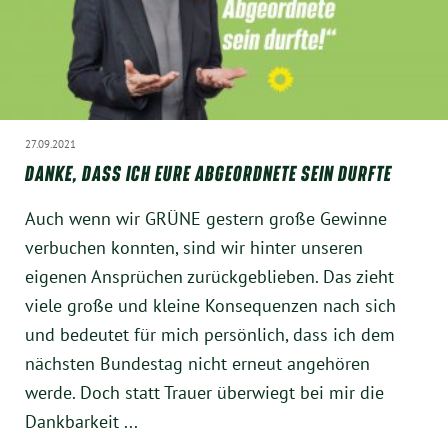
München
Zur Person
Kontakt
27.09.2021
DANKE, DASS ICH EURE ABGEORDNETE SEIN DURFTE
Presse
Auch wenn wir GRÜNE gestern große Gewinne
Termine
verbuchen konnten, sind wir hinter unseren
eigenen Ansprüchen zurückgeblieben. Das zieht
Twitter
viele große und kleine Konsequenzen nach sich
und bedeutet für mich persönlich, dass ich dem
YouTube
nächsten Bundestag nicht erneut angehören
werde. Doch statt Trauer überwiegt bei mir die
Facebook
Dankbarkeit ...