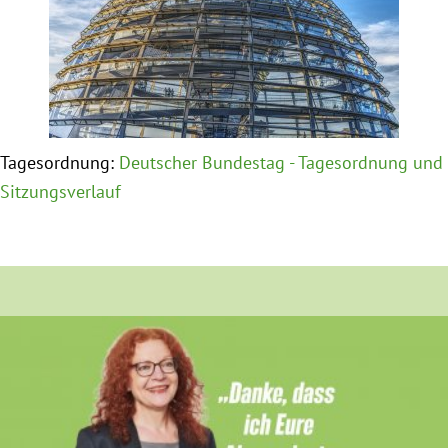
Obfrau im Ausschuss für Menschenrechte und
humanitäre Hilfe
Mein Abstimmungsverhalten
Tagesordnung:
Deutscher Bundestag - Tagesordnung und
Ämter, Funktionen und Einkünfte
Sitzungsverlauf
Besuch in Berlin
Praktikum
Patenschaftsprogramm
Bayern