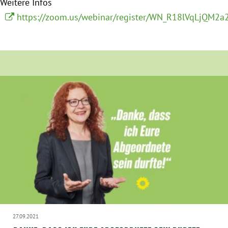
Weitere Infos
https://zoom.us/webinar/register/WN_R18lVqLjQM2
27.09.2021