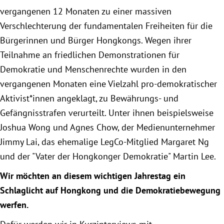
München
vergangenen 12 Monaten zu einer massiven
Verschlechterung der fundamentalen Freiheiten für die
Zur Person
Bürgerinnen und Bürger Hongkongs. Wegen ihrer
Teilnahme an friedlichen Demonstrationen für
Kontakt
Demokratie und Menschenrechte wurden in den
vergangenen Monaten eine Vielzahl pro-demokratischer
Presse
Aktivist*innen angeklagt, zu Bewährungs- und
Gefängnisstrafen verurteilt. Unter ihnen beispielsweise
Termine
Joshua Wong und Agnes Chow, der Medienunternehmer
Jimmy Lai, das ehemalige LegCo-Mitglied Margaret Ng
Twitter
und der "Vater der Hongkonger Demokratie" Martin Lee.
Wir möchten an diesem wichtigen Jahrestag ein
YouTube
Schlaglicht auf Hongkong und die Demokratiebewegung
Facebook
werfen.