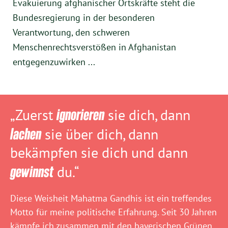
Evakuierung afghanischer Ortskräfte steht die
Bundesregierung in der besonderen
Verantwortung, den schweren
Menschenrechtsverstößen in Afghanistan
entgegenzuwirken ...
„Zuerst
ignorieren
sie dich, dann
lachen
sie über dich, dann
bekämpfen sie dich und dann
gewinnst
du.“
Diese Weisheit Mahatma Gandhis ist ein treffendes
Motto für meine politische Erfahrung. Seit 30 Jahren
kämpfe ich zusammen mit den bayerischen Grünen