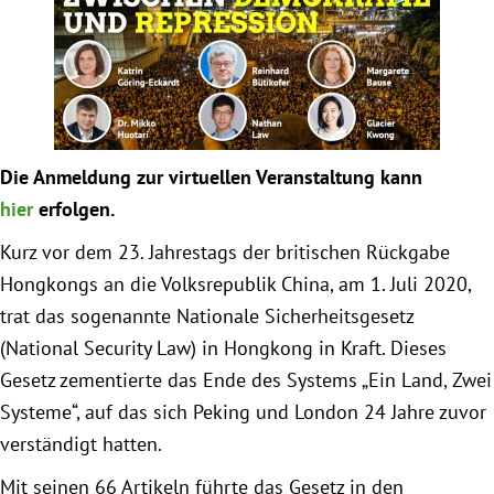
Obfrau im Ausschuss für Menschenrechte und
humanitäre Hilfe
Mein Abstimmungsverhalten
Die Anmeldung zur virtuellen Veranstaltung kann
hier
erfolgen.
Ämter, Funktionen und Einkünfte
Kurz vor dem 23. Jahrestags der britischen Rückgabe
Besuch in Berlin
Hongkongs an die Volksrepublik China, am 1. Juli 2020,
trat das sogenannte Nationale Sicherheitsgesetz
Praktikum
(National Security Law) in Hongkong in Kraft. Dieses
Gesetz zementierte das Ende des Systems „Ein Land, Zwei
Patenschaftsprogramm
Systeme“, auf das sich Peking und London 24 Jahre zuvor
verständigt hatten.
Bayern
Mit seinen 66 Artikeln führte das Gesetz in den