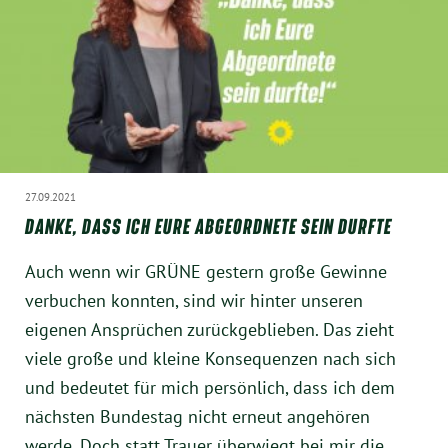
München
Zur Person
Kontakt
Presse
27.09.2021
DANKE, DASS ICH EURE ABGEORDNETE SEIN DURFTE
Termine
Auch wenn wir GRÜNE gestern große Gewinne
Twitter
verbuchen konnten, sind wir hinter unseren
eigenen Ansprüchen zurückgeblieben. Das zieht
YouTube
viele große und kleine Konsequenzen nach sich
und bedeutet für mich persönlich, dass ich dem
Facebook
nächsten Bundestag nicht erneut angehören
werde. Doch statt Trauer überwiegt bei mir die