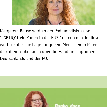
Obfrau im Ausschuss für Menschenrechte und
humanitäre Hilfe
Margarete Bause wird an der Podiumsdiskussion:
Mein Abstimmungsverhalten
"LGBTIQ*-freie Zonen in der EU?!" teilnehmen. In dieser
wird sie über die Lage für queere Menschen in Polen
Ämter, Funktionen und Einkünfte
diskutieren, aber auch über die Handlungsoptionen
Deutschlands und der EU.
Besuch in Berlin
Praktikum
Patenschaftsprogramm
Bayern