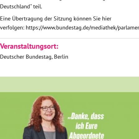
Deutschland" teil.
Obfrau im Ausschuss für Menschenrechte und
Eine Übertragung der Sitzung können Sie hier
humanitäre Hilfe
verfolgen: https://www.bundestag.de/mediathek/parlame
Mein Abstimmungsverhalten
Veranstaltungsort:
Deutscher Bundestag
Berlin
Ämter, Funktionen und Einkünfte
Besuch in Berlin
Praktikum
Patenschaftsprogramm
Bayern