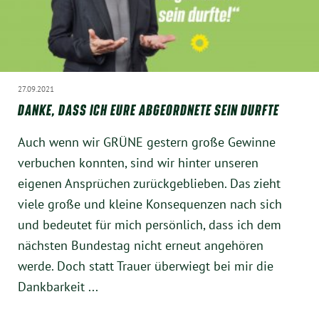
München
Zur Person
Kontakt
27.09.2021
DANKE, DASS ICH EURE ABGEORDNETE SEIN DURFTE
Presse
Auch wenn wir GRÜNE gestern große Gewinne
verbuchen konnten, sind wir hinter unseren
Termine
eigenen Ansprüchen zurückgeblieben. Das zieht
viele große und kleine Konsequenzen nach sich
Twitter
und bedeutet für mich persönlich, dass ich dem
nächsten Bundestag nicht erneut angehören
YouTube
werde. Doch statt Trauer überwiegt bei mir die
Dankbarkeit ...
Facebook