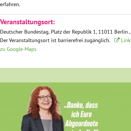
erfahren.
München
Veranstaltungsort:
Zur Person
Deutscher Bundestag
Platz der Republik 1
11011 Berlin
Kontakt
Der Veranstaltungsort ist barrierefrei zugänglich.
Link
zu Google-Maps
Presse
Termine
Twitter
YouTube
Facebook