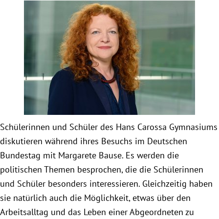
Obfrau im Ausschuss für Menschenrechte und
humanitäre Hilfe
Mein Abstimmungsverhalten
Ämter, Funktionen und Einkünfte
Besuch in Berlin
Schülerinnen und Schüler des Hans Carossa Gymnasiums
diskutieren während ihres Besuchs im Deutschen
Praktikum
Bundestag mit Margarete Bause. Es werden die
politischen Themen besprochen, die die Schülerinnen
Patenschaftsprogramm
und Schüler besonders interessieren. Gleichzeitig haben
sie natürlich auch die Möglichkeit, etwas über den
Bayern
Arbeitsalltag und das Leben einer Abgeordneten zu