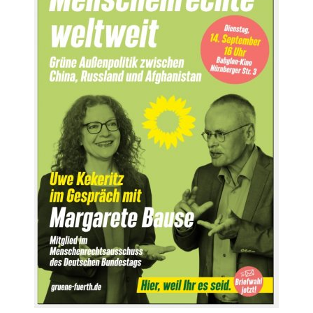
Obfrau im Ausschuss für Menschenrechte und
humanitäre Hilfe
Mein Abstimmungsverhalten
Ämter, Funktionen und Einkünfte
Besuch in Berlin
Praktikum
Patenschaftsprogramm
Bayern