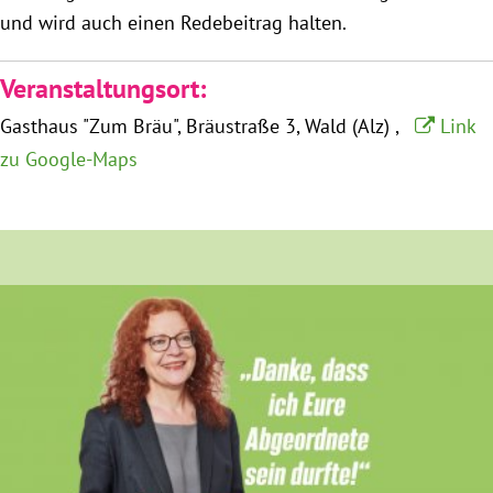
und wird auch einen Redebeitrag halten.
Obfrau im Ausschuss für Menschenrechte und
Veranstaltungsort:
humanitäre Hilfe
Gasthaus "Zum Bräu"
Bräustraße 3
Wald (Alz)
Link
Mein Abstimmungsverhalten
zu Google-Maps
Ämter, Funktionen und Einkünfte
Besuch in Berlin
Praktikum
Patenschaftsprogramm
Bayern