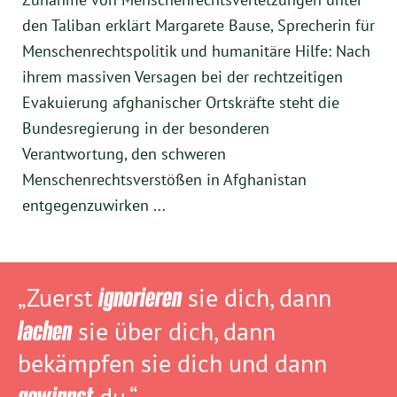
den Taliban erklärt Margarete Bause, Sprecherin für
Menschenrechtspolitik und humanitäre Hilfe: Nach
ihrem massiven Versagen bei der rechtzeitigen
Evakuierung afghanischer Ortskräfte steht die
Bundesregierung in der besonderen
Verantwortung, den schweren
Menschenrechtsverstößen in Afghanistan
entgegenzuwirken ...
„Zuerst
ignorieren
sie dich, dann
lachen
sie über dich, dann
bekämpfen sie dich und dann
gewinnst
du.“