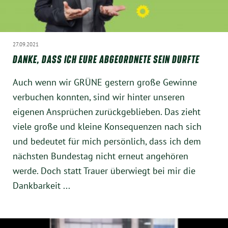
München
Zur Person
27.09.2021
DANKE, DASS ICH EURE ABGEORDNETE SEIN DURFTE
Kontakt
Auch wenn wir GRÜNE gestern große Gewinne
Presse
verbuchen konnten, sind wir hinter unseren
eigenen Ansprüchen zurückgeblieben. Das zieht
Termine
viele große und kleine Konsequenzen nach sich
und bedeutet für mich persönlich, dass ich dem
Twitter
nächsten Bundestag nicht erneut angehören
werde. Doch statt Trauer überwiegt bei mir die
YouTube
Dankbarkeit ...
Facebook