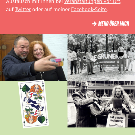
Austausch mit Ihnen bei
Veranstaltungen vor Ort
,
auf
Twitter
oder auf meiner
Facebook-Seite
.
MEHR ÜBER MICH