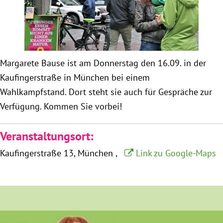
Obfrau im Ausschuss für Menschenrechte und
humanitäre Hilfe
Margarete Bause ist am Donnerstag den 16.09. in der
Mein Abstimmungsverhalten
Kaufingerstraße in München bei einem
Wahlkampfstand. Dort steht sie auch für Gespräche zur
Ämter, Funktionen und Einkünfte
Verfügung. Kommen Sie vorbei!
Besuch in Berlin
Veranstaltungsort:
Praktikum
Kaufingerstraße 13
München
Link zu Google-Maps
Patenschaftsprogramm
Bayern