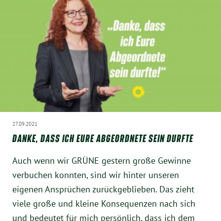
München
Zur Person
Kontakt
Presse
Termine
27.09.2021
DANKE, DASS ICH EURE ABGEORDNETE SEIN DURFTE
Twitter
Auch wenn wir GRÜNE gestern große Gewinne
YouTube
verbuchen konnten, sind wir hinter unseren
eigenen Ansprüchen zurückgeblieben. Das zieht
Facebook
viele große und kleine Konsequenzen nach sich
und bedeutet für mich persönlich, dass ich dem