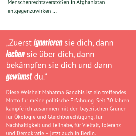
Menschenrechtsverstößen in Afghanistan
entgegenzuwirken ...
„Zuerst
ignorieren
sie dich, dann
lachen
sie über dich, dann
bekämpfen sie dich und dann
gewinnst
du.“
Diese Weisheit Mahatma Gandhis ist ein treffendes
Motto für meine politische Erfahrung. Seit 30 Jahren
kämpfe ich zusammen mit den bayerischen Grünen
für Ökologie und Gleichberechtigung, für
Nachhaltigkeit und Teilhabe, für Vielfalt, Toleranz
und Demokratie – jetzt auch in Berlin.