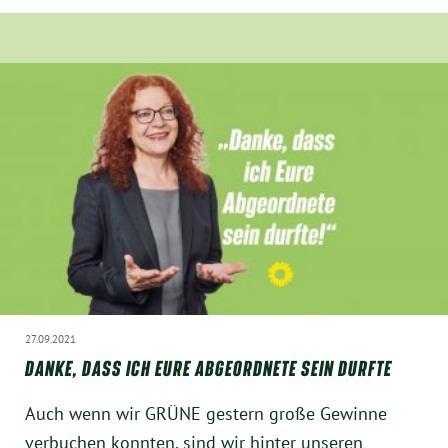
München
Zur Person
Kontakt
Presse
Termine
Twitter
27.09.2021
YouTube
DANKE, DASS ICH EURE ABGEORDNETE SEIN DURFTE
Facebook
Auch wenn wir GRÜNE gestern große Gewinne
verbuchen konnten, sind wir hinter unseren