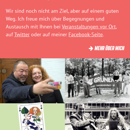
Wir sind noch nicht am Ziel, aber auf einem guten
Weg. Ich freue mich über Begegnungen und
Austausch mit Ihnen bei
Veranstaltungen vor Ort
,
auf
Twitter
oder auf meiner
Facebook-Seite
.
MEHR ÜBER MICH