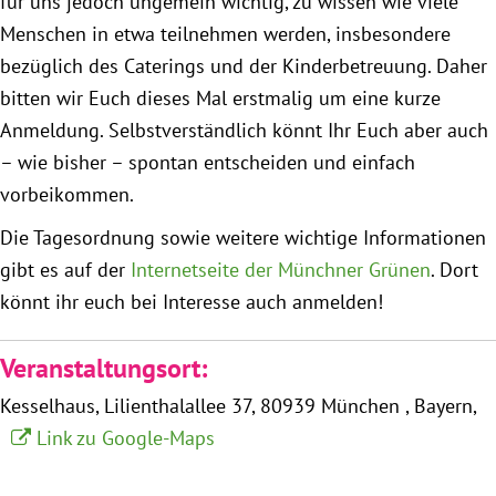
für uns jedoch ungemein wichtig, zu wissen wie viele
Menschen in etwa teilnehmen werden, insbesondere
Obfrau im Ausschuss für Menschenrechte und
bezüglich des Caterings und der Kinderbetreuung. Daher
humanitäre Hilfe
bitten wir Euch dieses Mal erstmalig um eine kurze
Anmeldung. Selbstverständlich könnt Ihr Euch aber auch
Mein Abstimmungsverhalten
– wie bisher – spontan entscheiden und einfach
vorbeikommen.
Ämter, Funktionen und Einkünfte
Die Tagesordnung sowie weitere wichtige Informationen
gibt es auf der
Internetseite der Münchner Grünen
. Dort
Besuch in Berlin
könnt ihr euch bei Interesse auch anmelden!
Praktikum
Veranstaltungsort:
Patenschaftsprogramm
Kesselhaus
Lilienthalallee 37
80939 München
Bayern
Link zu Google-Maps
Bayern