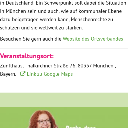
in Deutschland. Ein Schwerpunkt soll dabei die Situation
München
in München sein und auch, wie auf kommunaler Ebene
dazu beigetragen werden kann, Menschenrechte zu
Zur Person
schützen und sie weltweit zu stärken.
Kontakt
Besuchen Sie gern auch die
Website des Ortsverbandes
!
Presse
Veranstaltungsort:
Zunfthaus
Thalkirchner Straße 76
80337 München
Termine
Bayern
Link zu Google-Maps
Twitter
YouTube
Facebook