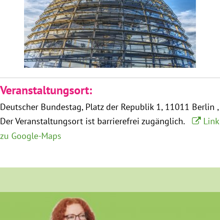
Obfrau im Ausschuss für Menschenrechte und
humanitäre Hilfe
Mein Abstimmungsverhalten
Veranstaltungsort:
Ämter, Funktionen und Einkünfte
Deutscher Bundestag
Platz der Republik 1
11011 Berlin
Besuch in Berlin
Der Veranstaltungsort ist barrierefrei zugänglich.
Link
zu Google-Maps
Praktikum
Patenschaftsprogramm
Bayern