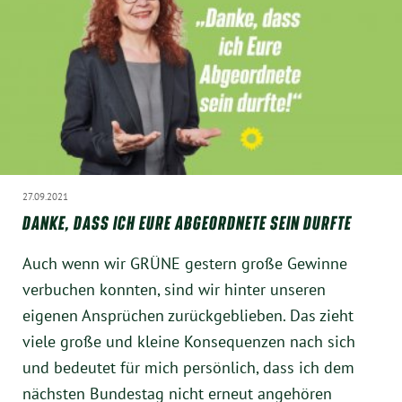
München
Zur Person
Kontakt
Presse
27.09.2021
Termine
DANKE, DASS ICH EURE ABGEORDNETE SEIN DURFTE
Auch wenn wir GRÜNE gestern große Gewinne
Twitter
verbuchen konnten, sind wir hinter unseren
eigenen Ansprüchen zurückgeblieben. Das zieht
YouTube
viele große und kleine Konsequenzen nach sich
Facebook
und bedeutet für mich persönlich, dass ich dem
nächsten Bundestag nicht erneut angehören