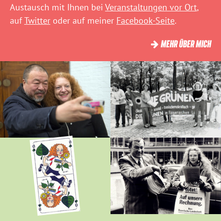
Austausch mit Ihnen bei
Veranstaltungen vor Ort
,
auf
Twitter
oder auf meiner
Facebook-Seite
.
MEHR ÜBER MICH