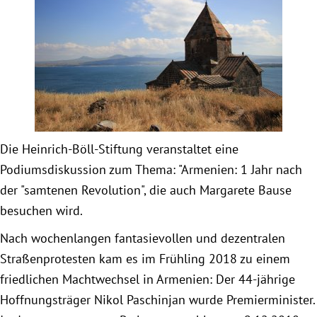
Obfrau im Ausschuss für Menschenrechte und
humanitäre Hilfe
Mein Abstimmungsverhalten
Ämter, Funktionen und Einkünfte
Die Heinrich-Böll-Stiftung veranstaltet eine
Podiumsdiskussion zum Thema: "Armenien: 1 Jahr nach
Besuch in Berlin
der "samtenen Revolution", die auch Margarete Bause
besuchen wird.
Praktikum
Nach wochenlangen fantasievollen und dezentralen
Patenschaftsprogramm
Straßenprotesten kam es im Frühling 2018 zu einem
friedlichen Machtwechsel in Armenien: Der 44-jährige
Bayern
Hoffnungsträger Nikol Paschinjan wurde Premierminister.