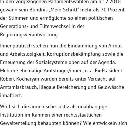
In den vorgezogenen Parlamentswahlen am 9.12.2018
München
gewann sein Bündnis „Mein Schritt“ mehr als 70 Prozent
der Stimmen und ermöglichte so einen politischen
Zur Person
Generations- und Elitenwechsel in der
Regierungsverantwortung.
Kontakt
Innenpolitisch stehen nun die Eindämmung von Armut
Presse
und Arbeitslosigkeit, Korruptionsbekämpfung sowie die
Erneuerung der Sozialsysteme oben auf der Agenda.
Termine
Mehrere ehemalige Amtsträger/innen, u. a. Ex-Präsident
Robert Kocharyan wurden bereits unter Verdacht auf
Twitter
Amtsmissbrauch, illegale Bereicherung und Geldwäsche
inhaftiert.
YouTube
Wird sich die armenische Justiz als unabhängige
Institution im Rahmen einer rechtsstaatlichen
Facebook
Gewaltenteilung behaupten können? Wie entwickeln sich