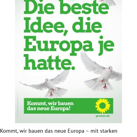
Obfrau im Ausschuss für Menschenrechte und
humanitäre Hilfe
Mein Abstimmungsverhalten
Ämter, Funktionen und Einkünfte
Besuch in Berlin
Praktikum
Patenschaftsprogramm
Bayern
Kommt, wir bauen das neue Europa – mit starken