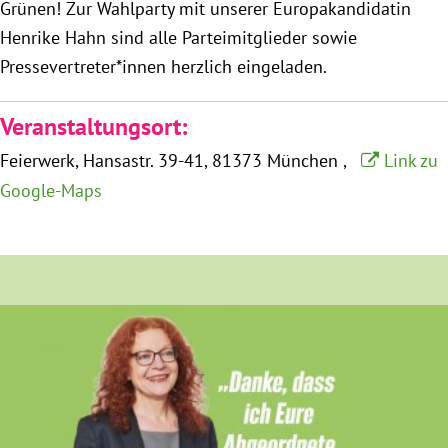
Grünen! Zur Wahlparty mit unserer Europakandidatin
München
Henrike Hahn sind alle Parteimitglieder sowie
Pressevertreter*innen herzlich eingeladen.
Zur Person
Veranstaltungsort:
Kontakt
Feierwerk
Hansastr. 39-41
81373 München
Link zu
Presse
Google-Maps
Termine
Twitter
YouTube
Facebook