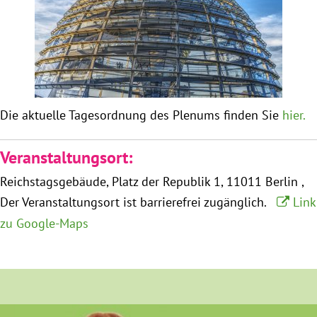
Obfrau im Ausschuss für Menschenrechte und
humanitäre Hilfe
Mein Abstimmungsverhalten
Die aktuelle Tagesordnung des Plenums finden Sie
hier.
Ämter, Funktionen und Einkünfte
Veranstaltungsort:
Besuch in Berlin
Reichstagsgebäude
Platz der Republik 1
11011 Berlin
Der Veranstaltungsort ist barrierefrei zugänglich.
Link
Praktikum
zu Google-Maps
Patenschaftsprogramm
Bayern