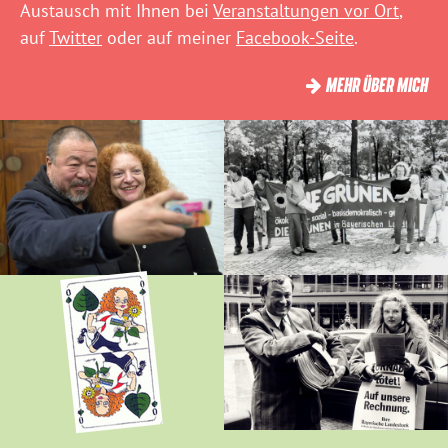
Austausch mit Ihnen bei
Veranstaltungen vor Ort
,
auf
Twitter
oder auf meiner
Facebook-Seite
.
MEHR ÜBER MICH