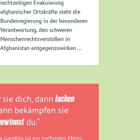
rechtzeitigen Evakuierung
afghanischer Ortskräfte steht die
Bundesregierung in der besonderen
Verantwortung, den schweren
Menschenrechtsverstößen in
Afghanistan entgegenzuwirken ...
n
sie dich, dann
lachen
dann bekämpfen sie
gewinnst
du.“
 Gandhis ist ein treffendes Motto