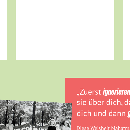
„Zuerst
ignoriere
sie über dich, 
dich und dann
Diese Weisheit Mahatma