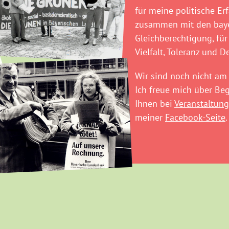
für meine politische Er
zusammen mit den baye
Gleichberechtigung, für
Vielfalt, Toleranz und D
Wir sind noch nicht am 
Ich freue mich über B
Ihnen bei
Veranstaltung
meiner
Facebook-Seite
.