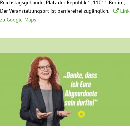
Reichstagsgebäude
Platz der Republik 1
11011 Berlin
Der Veranstaltungsort ist barrierefrei zugänglich.
Link
Obfrau im Ausschuss für Menschenrechte und
zu Google-Maps
humanitäre Hilfe
Mein Abstimmungsverhalten
Ämter, Funktionen und Einkünfte
Besuch in Berlin
Praktikum
Patenschaftsprogramm
Bayern