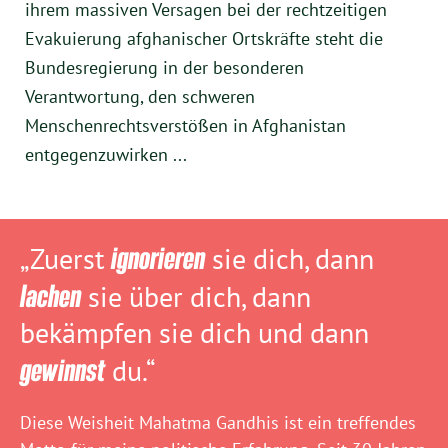
ihrem massiven Versagen bei der rechtzeitigen
Evakuierung afghanischer Ortskräfte steht die
Bundesregierung in der besonderen
Verantwortung, den schweren
Menschenrechtsverstößen in Afghanistan
entgegenzuwirken ...
„Zuerst
ignorieren
sie dich, dann
lachen
sie über dich, dann
bekämpfen sie dich und dann
gewinnst
du.“
Diese Weisheit Mahatma Gandhis ist ein treffendes