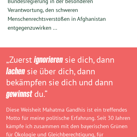
Bundesregierung in der besonderen
Verantwortung, den schweren
Menschenrechtsverstößen in Afghanistan
entgegenzuwirken ...
„Zuerst
ignorieren
sie dich, dann
lachen
sie über dich, dann
bekämpfen sie dich und dann
gewinnst
du.“
Diese Weisheit Mahatma Gandhis ist ein treffendes
Motto für meine politische Erfahrung. Seit 30 Jahren
kämpfe ich zusammen mit den bayerischen Grünen
für Ökologie und Gleichberechtigung, für