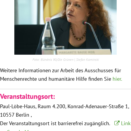
Obfrau im Ausschuss für Menschenrechte und
humanitäre Hilfe
Mein Abstimmungsverhalten
Ämter, Funktionen und Einkünfte
Bündnis 90/Die Grünen | Stefan Kaminski
Weitere Informationen zur Arbeit des Ausschusses für
Besuch in Berlin
Menschenrechte und humanitäre Hilfe finden Sie
hier.
Praktikum
Veranstaltungsort:
Patenschaftsprogramm
Paul-Löbe-Haus, Raum 4.200
Konrad-Adenauer-Straße 1
10557 Berlin
Bayern
Der Veranstaltungsort ist barrierefrei zugänglich.
Link