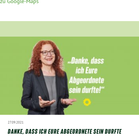
zu Google-Maps
München
Zur Person
Kontakt
Presse
Termine
Twitter
YouTube
27.09.2021
Facebook
DANKE, DASS ICH EURE ABGEORDNETE SEIN DURFTE