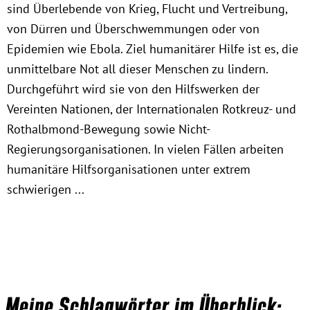
sind Überlebende von Krieg, Flucht und Vertreibung,
von Dürren und Überschwemmungen oder von
Obfrau im Ausschuss für Menschenrechte und
Epidemien wie Ebola. Ziel humanitärer Hilfe ist es, die
humanitäre Hilfe
unmittelbare Not all dieser Menschen zu lindern.
Durchgeführt wird sie von den Hilfswerken der
Mein Abstimmungsverhalten
Vereinten Nationen, der Internationalen Rotkreuz- und
Rothalbmond-Bewegung sowie Nicht-
Ämter, Funktionen und Einkünfte
Regierungsorganisationen. In vielen Fällen arbeiten
humanitäre Hilfsorganisationen unter extrem
Besuch in Berlin
schwierigen ...
Praktikum
Patenschaftsprogramm
Bayern
Meine Schlagwörter im Überblick: