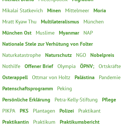
Mikalai Statkevich
Minen
Mittelmeer
Moria
Mratt Kyaw Thu
Multilateralismus
München
München Ost
Muslime
Myanmar
NAP
Nationale Stele zur Verhütung von Folter
Naturkatastrophe
Naturschutz
NGO
Nobelpreis
Nothilfe
Offener Brief
Olympia
ÖPNV;
Ortskräfte
Osterappell
Ottmar von Holtz
Palästina
Pandemie
Patenschaftsprogramm
Peking
Persönliche Erklärung
Petra-Kelly-Stiftung
Pflege
PIKPA
PKS
Plantagen
Polizei
Praktikant
Praktikantin
Praktikum
Praktikumsbericht