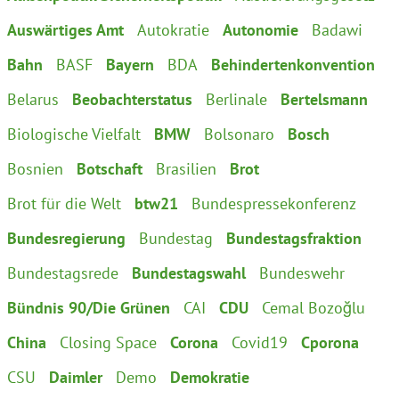
Instagram
Auswärtiges Amt
Autokratie
Autonomie
Badawi
Bahn
BASF
Bayern
BDA
Behindertenkonvention
Belarus
Beobachterstatus
Berlinale
Bertelsmann
Biologische Vielfalt
BMW
Bolsonaro
Bosch
Bosnien
Botschaft
Brasilien
Brot
Brot für die Welt
btw21
Bundespressekonferenz
Bundesregierung
Bundestag
Bundestagsfraktion
Bundestagsrede
Bundestagswahl
Bundeswehr
Bündnis 90/Die Grünen
CAI
CDU
Cemal Bozoğlu
China
Closing Space
Corona
Covid19
Cporona
CSU
Daimler
Demo
Demokratie