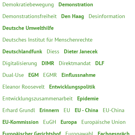
Demokratiebewegung
Demonstration
Demonstrationsfreiheit
Den Haag
Desinformation
Deutsche Umwelthilfe
Deutsches Institut für Menschenrechte
Deutschlandfunk
Diess
Dieter Janecek
Digitalisierung
DIMR
Direktmandat
DLF
Dual-Use
EGM
EGMR
Einflussnahme
Eleanor Roosevelt
Entwicklungspolitik
Entwicklungszusammenarbeit
Epidemie
Erhard Grundl
Erinnern
EU
EU - China
EU-China
EU-Kommission
EuGH
Europa
Europäische Union
Europäischer Gerichtshof
Europawahl
Fachgespräch