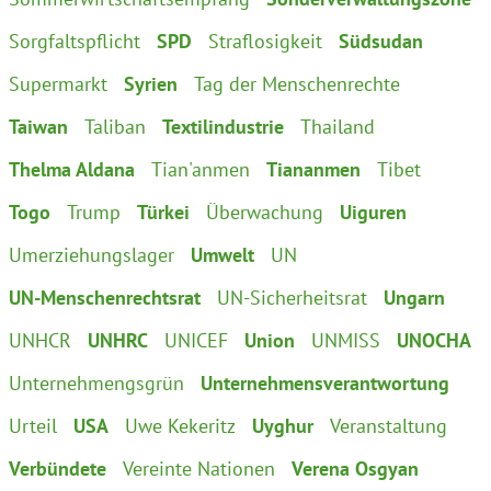
Sorgfaltspflicht
SPD
Straflosigkeit
Südsudan
Supermarkt
Syrien
Tag der Menschenrechte
Taiwan
Taliban
Textilindustrie
Thailand
Thelma Aldana
Tian'anmen
Tiananmen
Tibet
Togo
Trump
Türkei
Überwachung
Uiguren
Umerziehungslager
Umwelt
UN
UN-Menschenrechtsrat
UN-Sicherheitsrat
Ungarn
UNHCR
UNHRC
UNICEF
Union
UNMISS
UNOCHA
Unternehmengsgrün
Unternehmensverantwortung
Urteil
USA
Uwe Kekeritz
Uyghur
Veranstaltung
Verbündete
Vereinte Nationen
Verena Osgyan