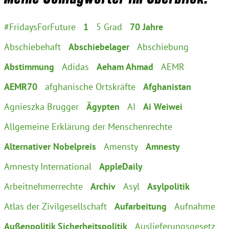
München
#FridaysForFuture
1
5 Grad
70 Jahre
Zur Person
Abschiebehaft
Abschiebelager
Abschiebung
Kontakt
Abstimmung
Adidas
Aeham Ahmad
AEMR
AEMR70
afghanische Ortskräfte
Afghanistan
Presse
Agnieszka Brugger
Ägypten
AI
Ai Weiwei
Termine
Allgemeine Erklärung der Menschenrechte
Alternativer Nobelpreis
Amensty
Amnesty
Twitter
Amnesty International
AppleDaily
YouTube
Arbeitnehmerrechte
Archiv
Asyl
Asylpolitik
Atlas der Zivilgesellschaft
Aufarbeitung
Aufnahme
Facebook
Außenpolitik Sicherheitspolitik
Auslieferungsgesetz