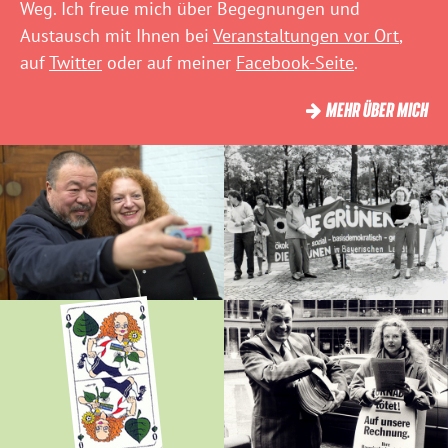
Weg. Ich freue mich über Begegnungen und
Austausch mit Ihnen bei
Veranstaltungen vor Ort
,
auf
Twitter
oder auf meiner
Facebook-Seite
.
MEHR ÜBER MICH