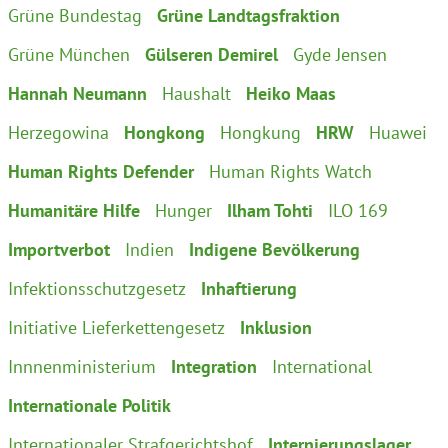
Grüne Bundestag
Grüne Landtagsfraktion
Grüne München
Gülseren Demirel
Gyde Jensen
Hannah Neumann
Haushalt
Heiko Maas
Herzegowina
Hongkong
Hongkung
HRW
Huawei
Human Rights Defender
Human Rights Watch
Humanitäre Hilfe
Hunger
Ilham Tohti
ILO 169
Importverbot
Indien
Indigene Bevölkerung
Infektionsschutzgesetz
Inhaftierung
Initiative Lieferkettengesetz
Inklusion
Innnenministerium
Integration
International
Internationale Politik
Internationaler Strafgerichtshof
Internierungslager