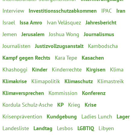
Interview
Investitionsschutzabkommen
IPAC
Iran
Israel
Issa Amro
Ivan Velásquez
Jahresbericht
Jemen
Jerusalem
Joshua Wong
Journalismus
Journalisten
Justizvollzugsanstalt
Kambodscha
Kampf gegen Rechts
Kara Tepe
Kasachen
Khashoggi
Kinder
Kinderrechte
Kirgisen
Klima
Klimakrise
Klimapolitik
Klimaschutz
Klimastreik
Klimaversprechen
Kommission
Konferenz
Kordula Schulz-Asche
KP
Krieg
Krise
Krisenprävention
Kundgebung
Ladies Lunch
Lager
Landesliste
Landtag
Lesbos
LGBTIQ
Libyen