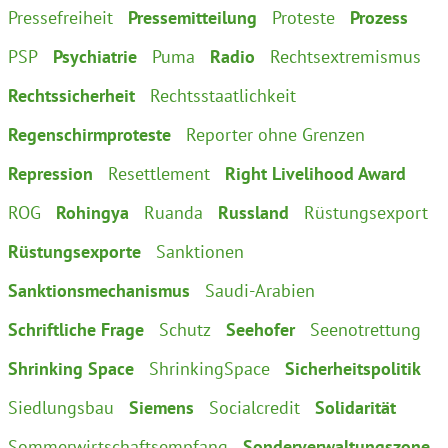
Pressefreiheit
Pressemitteilung
Proteste
Prozess
PSP
Psychiatrie
Puma
Radio
Rechtsextremismus
Rechtssicherheit
Rechtsstaatlichkeit
Regenschirmproteste
Reporter ohne Grenzen
Repression
Resettlement
Right Livelihood Award
ROG
Rohingya
Ruanda
Russland
Rüstungsexport
Rüstungsexporte
Sanktionen
Sanktionsmechanismus
Saudi-Arabien
Schriftliche Frage
Schutz
Seehofer
Seenotrettung
Shrinking Space
ShrinkingSpace
Sicherheitspolitik
Siedlungsbau
Siemens
Socialcredit
Solidarität
Sommerwirtschaftsempfang
Sonderverwaltungszone