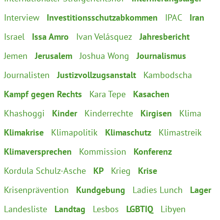
Interview
Investitionsschutzabkommen
IPAC
Iran
Israel
Issa Amro
Ivan Velásquez
Jahresbericht
Jemen
Jerusalem
Joshua Wong
Journalismus
Journalisten
Justizvollzugsanstalt
Kambodscha
Kampf gegen Rechts
Kara Tepe
Kasachen
Khashoggi
Kinder
Kinderrechte
Kirgisen
Klima
Klimakrise
Klimapolitik
Klimaschutz
Klimastreik
Klimaversprechen
Kommission
Konferenz
Kordula Schulz-Asche
KP
Krieg
Krise
Krisenprävention
Kundgebung
Ladies Lunch
Lager
Landesliste
Landtag
Lesbos
LGBTIQ
Libyen