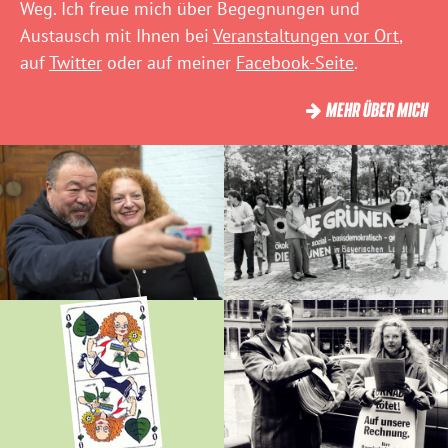
Weg. Ich freue mich über Begegnungen und
Austausch mit Ihnen bei
Veranstaltungen vor Ort
,
auf
Twitter
oder auf meiner
Facebook-Seite
.
MEHR ÜBER MICH