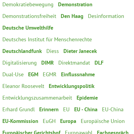
Demokratiebewegung
Demonstration
Demonstrationsfreiheit
Den Haag
Desinformation
Deutsche Umwelthilfe
Deutsches Institut für Menschenrechte
Deutschlandfunk
Diess
Dieter Janecek
Digitalisierung
DIMR
Direktmandat
DLF
Dual-Use
EGM
EGMR
Einflussnahme
Eleanor Roosevelt
Entwicklungspolitik
Entwicklungszusammenarbeit
Epidemie
Erhard Grundl
Erinnern
EU
EU - China
EU-China
EU-Kommission
EuGH
Europa
Europäische Union
Europäischer Gerichtshof
Europawahl
Fachgespräch