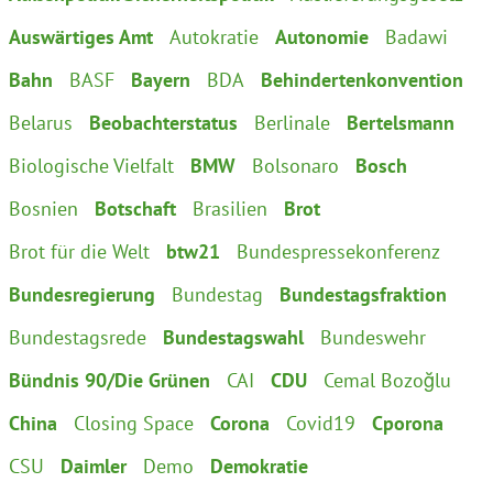
Instagram
Auswärtiges Amt
Autokratie
Autonomie
Badawi
Bahn
BASF
Bayern
BDA
Behindertenkonvention
Belarus
Beobachterstatus
Berlinale
Bertelsmann
Biologische Vielfalt
BMW
Bolsonaro
Bosch
Bosnien
Botschaft
Brasilien
Brot
Brot für die Welt
btw21
Bundespressekonferenz
Bundesregierung
Bundestag
Bundestagsfraktion
Bundestagsrede
Bundestagswahl
Bundeswehr
Bündnis 90/Die Grünen
CAI
CDU
Cemal Bozoğlu
China
Closing Space
Corona
Covid19
Cporona
CSU
Daimler
Demo
Demokratie