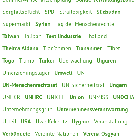
Sorgfaltspflicht
SPD
Straflosigkeit
Südsudan
Supermarkt
Syrien
Tag der Menschenrechte
Taiwan
Taliban
Textilindustrie
Thailand
Thelma Aldana
Tian'anmen
Tiananmen
Tibet
Togo
Trump
Türkei
Überwachung
Uiguren
Umerziehungslager
Umwelt
UN
UN-Menschenrechtsrat
UN-Sicherheitsrat
Ungarn
UNHCR
UNHRC
UNICEF
Union
UNMISS
UNOCHA
Unternehmengsgrün
Unternehmensverantwortung
Urteil
USA
Uwe Kekeritz
Uyghur
Veranstaltung
Verbündete
Vereinte Nationen
Verena Osgyan