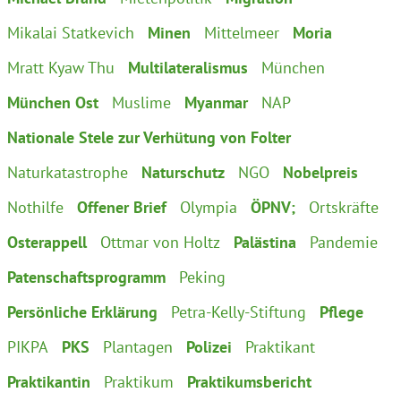
Mikalai Statkevich
Minen
Mittelmeer
Moria
Mratt Kyaw Thu
Multilateralismus
München
München Ost
Muslime
Myanmar
NAP
Nationale Stele zur Verhütung von Folter
Naturkatastrophe
Naturschutz
NGO
Nobelpreis
Nothilfe
Offener Brief
Olympia
ÖPNV;
Ortskräfte
Osterappell
Ottmar von Holtz
Palästina
Pandemie
Patenschaftsprogramm
Peking
Persönliche Erklärung
Petra-Kelly-Stiftung
Pflege
PIKPA
PKS
Plantagen
Polizei
Praktikant
Praktikantin
Praktikum
Praktikumsbericht