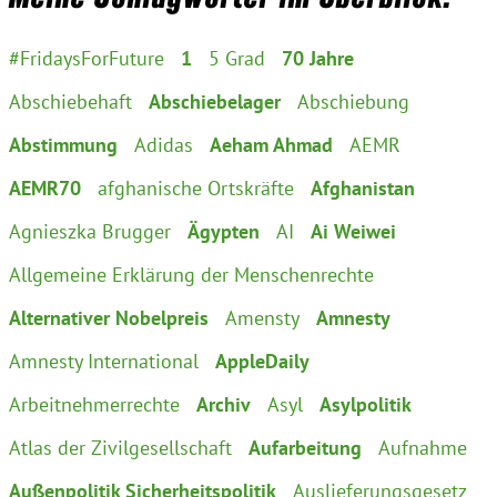
München
#FridaysForFuture
1
5 Grad
70 Jahre
Zur Person
Abschiebehaft
Abschiebelager
Abschiebung
Kontakt
Abstimmung
Adidas
Aeham Ahmad
AEMR
AEMR70
afghanische Ortskräfte
Afghanistan
Presse
Agnieszka Brugger
Ägypten
AI
Ai Weiwei
Termine
Allgemeine Erklärung der Menschenrechte
Alternativer Nobelpreis
Amensty
Amnesty
Twitter
Amnesty International
AppleDaily
YouTube
Arbeitnehmerrechte
Archiv
Asyl
Asylpolitik
Atlas der Zivilgesellschaft
Aufarbeitung
Aufnahme
Facebook
Außenpolitik Sicherheitspolitik
Auslieferungsgesetz