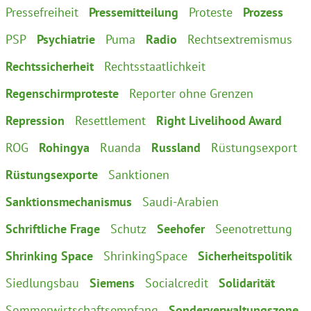
Pressefreiheit
Pressemitteilung
Proteste
Prozess
PSP
Psychiatrie
Puma
Radio
Rechtsextremismus
Rechtssicherheit
Rechtsstaatlichkeit
Regenschirmproteste
Reporter ohne Grenzen
Repression
Resettlement
Right Livelihood Award
ROG
Rohingya
Ruanda
Russland
Rüstungsexport
Rüstungsexporte
Sanktionen
Sanktionsmechanismus
Saudi-Arabien
Schriftliche Frage
Schutz
Seehofer
Seenotrettung
Shrinking Space
ShrinkingSpace
Sicherheitspolitik
Siedlungsbau
Siemens
Socialcredit
Solidarität
Sommerwirtschaftsempfang
Sonderverwaltungszone