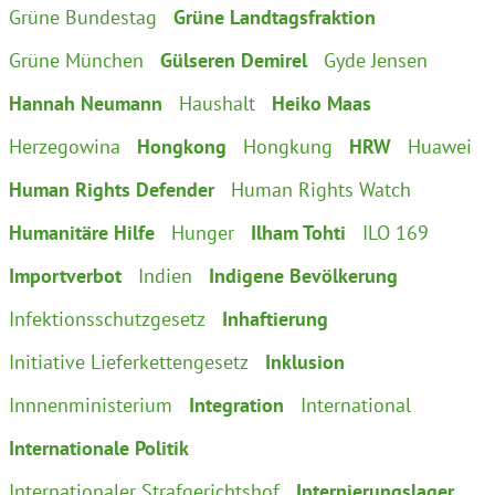
Grüne Bundestag
Grüne Landtagsfraktion
Grüne München
Gülseren Demirel
Gyde Jensen
Hannah Neumann
Haushalt
Heiko Maas
Herzegowina
Hongkong
Hongkung
HRW
Huawei
Human Rights Defender
Human Rights Watch
Humanitäre Hilfe
Hunger
Ilham Tohti
ILO 169
Importverbot
Indien
Indigene Bevölkerung
Infektionsschutzgesetz
Inhaftierung
Initiative Lieferkettengesetz
Inklusion
Innnenministerium
Integration
International
Internationale Politik
Internationaler Strafgerichtshof
Internierungslager