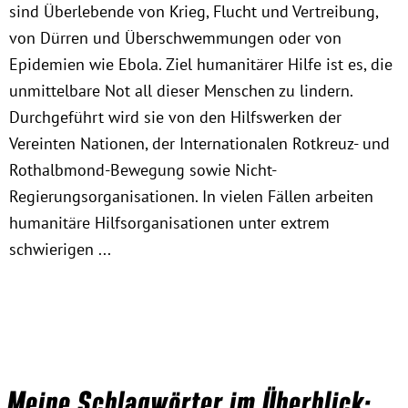
sind Überlebende von Krieg, Flucht und Vertreibung,
von Dürren und Überschwemmungen oder von
Obfrau im Ausschuss für Menschenrechte und
Epidemien wie Ebola. Ziel humanitärer Hilfe ist es, die
humanitäre Hilfe
unmittelbare Not all dieser Menschen zu lindern.
Durchgeführt wird sie von den Hilfswerken der
Mein Abstimmungsverhalten
Vereinten Nationen, der Internationalen Rotkreuz- und
Rothalbmond-Bewegung sowie Nicht-
Ämter, Funktionen und Einkünfte
Regierungsorganisationen. In vielen Fällen arbeiten
humanitäre Hilfsorganisationen unter extrem
Besuch in Berlin
schwierigen ...
Praktikum
Patenschaftsprogramm
Bayern
Meine Schlagwörter im Überblick: