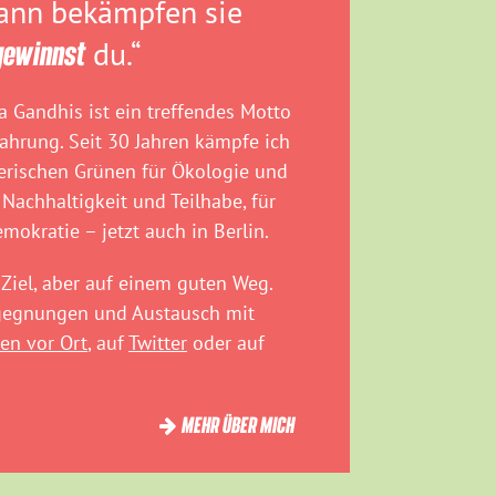
dann bekämpfen sie
gewinnst
du.“
 Gandhis ist ein treffendes Motto
fahrung. Seit 30 Jahren kämpfe ich
rischen Grünen für Ökologie und
 Nachhaltigkeit und Teilhabe, für
emokratie – jetzt auch in Berlin.
Ziel, aber auf einem guten Weg.
egegnungen und Austausch mit
en vor Ort
, auf
Twitter
oder auf
MEHR ÜBER MICH