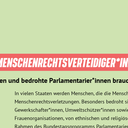
ENSCHEN­RECHTS­VER­TEIDIGER­*I
en und bedrohte Parlamentarier*innen brau
In vielen Staaten werden Menschen, die die Mensch
Menschenrechtsverletzungen. Besonders bedroht sin
Gewerkschafter*innen, Umweltschützer*innen sowie
Frauenorganisationen, von ethnischen und religiö
Rahmen des Bundestagsprogramms Parlamentarier*