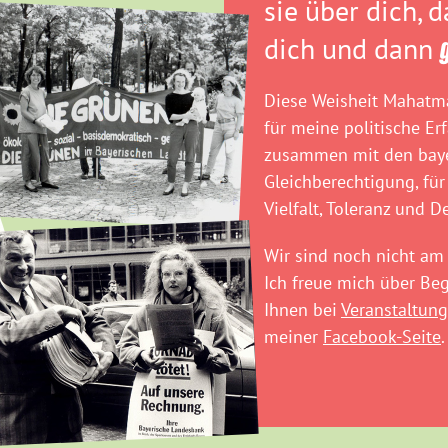
sie über dich, 
dich und dann
Diese Weisheit Mahatma
für meine politische Er
zusammen mit den baye
Gleichberechtigung, für
Vielfalt, Toleranz und D
Wir sind noch nicht am 
Ich freue mich über B
Ihnen bei
Veranstaltung
meiner
Facebook-Seite
.