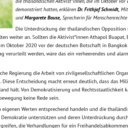
die thailändischen Aktivist*innen, die im Oktober vor
demonstriert hatten, erklären
Dr. Frithjof Schmidt,
Mit
und
Margarete Bause,
Sprecherin für Menschenrechte 
Die Unterdrückung der thailändischen Opposition
en weiter an. Sollten die Aktivist*innen Athapol Buapat,
e im Oktober 2020 vor der deutschen Botschaft in Bangkok
 verurteilt werden, wäre das ein verheerendes und alarm
che Regierung die Arbeit von zivilgesellschaftlichen Orga
 Diese Entscheidung macht erneut deutlich, dass das Mili
 Hand hält. Von Demokratisierung und Rechtsstaatlichkeit k
ebewegung keine Rede sein.
 eigenen Werten entsprechend handeln und die thailändisc
emokratie unterstützen und deren Unterdrückung durch da
ergreifen, die Verhandlungen für ein Freihandelsabkommen 