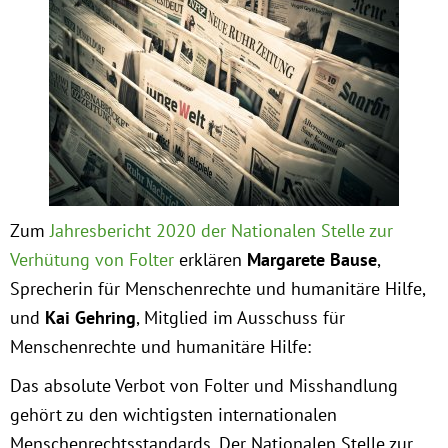
Obfrau im Ausschuss für Menschenrechte und
humanitäre Hilfe
Mein Abstimmungsverhalten
Ämter, Funktionen und Einkünfte
Zum
Jahresbericht 2020 der Nationalen Stelle zur
Besuch in Berlin
Verhütung von Folter
erklären
Margarete Bause
,
Sprecherin für Menschenrechte und humanitäre Hilfe,
Praktikum
und
Kai Gehring
, Mitglied im Ausschuss für
Menschenrechte und humanitäre Hilfe:
Patenschaftsprogramm
Das absolute Verbot von Folter und Misshandlung
Bayern
gehört zu den wichtigsten internationalen
Menschenrechtsstandards. Der Nationalen Stelle zur