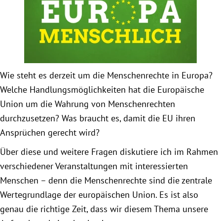
Obfrau im Ausschuss für Menschenrechte und
humanitäre Hilfe
Mein Abstimmungsverhalten
Wie steht es derzeit um die Menschenrechte in Europa?
Welche Handlungsmöglichkeiten hat die Europäische
Ämter, Funktionen und Einkünfte
Union um die Wahrung von Menschenrechten
durchzusetzen? Was braucht es, damit die EU ihren
Besuch in Berlin
Ansprüchen gerecht wird?
Praktikum
Über diese und weitere Fragen diskutiere ich im Rahmen
verschiedener Veranstaltungen mit interessierten
Patenschaftsprogramm
Menschen – denn die Menschenrechte sind die zentrale
Wertegrundlage der europäischen Union. Es ist also
Bayern
genau die richtige Zeit, dass wir diesem Thema unsere