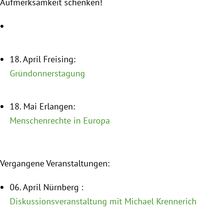
Aufmerksamkeit schenken!
München
Zur Person
18. April Freising:
Kontakt
Gründonnerstagung
Presse
18. Mai Erlangen:
Termine
Menschenrechte in Europa
Twitter
Vergangene Veranstaltungen:
YouTube
06. April Nürnberg :
Facebook
Diskussionsveranstaltung mit Michael Krennerich