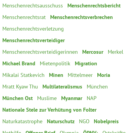
Menschenrechtsausschuss
Menschenrechtsbericht
Menschenrechtsrat
Menschenrechtsverbrechen
Menschenrechtsverletzung
Menschenrechtsverteidiger
Menschenrechtsverteidigerinnen
Mercosur
Merkel
Michael Brand
Mietenpolitik
Migration
Mikalai Statkevich
Minen
Mittelmeer
Moria
Mratt Kyaw Thu
Multilateralismus
München
München Ost
Muslime
Myanmar
NAP
Nationale Stele zur Verhütung von Folter
Naturkatastrophe
Naturschutz
NGO
Nobelpreis
Nothilfe
Offener Brief
Olympia
ÖPNV;
Ortskräfte