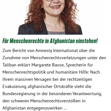
Obfrau im Ausschuss für Menschenrechte und
humanitäre Hilfe
Mein Abstimmungsverhalten
Für Menschenrechte in Afghanistan einstehen!
Ämter, Funktionen und Einkünfte
Zum Bericht von Amnesty International über die
Zunahme von Menschenrechtsverletzungen unter den
Besuch in Berlin
Taliban erklärt Margarete Bause, Sprecherin für
Menschenrechtspolitik und humanitäre Hilfe: Nach
Praktikum
ihrem massiven Versagen bei der rechtzeitigen
Evakuierung afghanischer Ortskräfte steht die
Patenschaftsprogramm
Bundesregierung in der besonderen Verantwortung,
den schweren Menschenrechtsverstößen in
Bayern
Afghanistan entgegenzuwirken ...