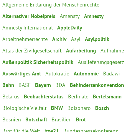
Allgemeine Erklärung der Menschenrechte
Alternativer Nobelpreis
Amensty
Amnesty
Amnesty International
AppleDaily
Arbeitnehmerrechte
Archiv
Asyl
Asylpolitik
Atlas der Zivilgesellschaft
Aufarbeitung
Aufnahme
Außenpolitik Sicherheitspolitik
Auslieferungsgesetz
Auswärtiges Amt
Autokratie
Autonomie
Badawi
Bahn
BASF
Bayern
BDA
Behindertenkonvention
Belarus
Beobachterstatus
Berlinale
Bertelsmann
Biologische Vielfalt
BMW
Bolsonaro
Bosch
Bosnien
Botschaft
Brasilien
Brot
Brot für die Welt
btw21
Bundespressekonferenz