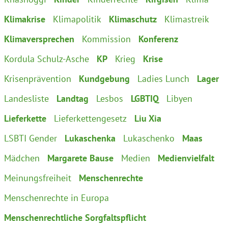
Klimakrise
Klimapolitik
Klimaschutz
Klimastreik
Klimaversprechen
Kommission
Konferenz
Kordula Schulz-Asche
KP
Krieg
Krise
Krisenprävention
Kundgebung
Ladies Lunch
Lager
Landesliste
Landtag
Lesbos
LGBTIQ
Libyen
Lieferkette
Lieferkettengesetz
Liu Xia
LSBTI Gender
Lukaschenka
Lukaschenko
Maas
Mädchen
Margarete Bause
Medien
Medienvielfalt
Meinungsfreiheit
Menschenrechte
Menschenrechte in Europa
Menschenrechtliche Sorgfaltspflicht