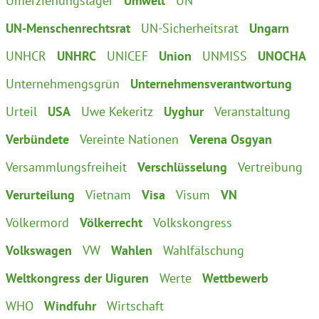
Umerziehungslager
Umwelt
UN
UN-Menschenrechtsrat
UN-Sicherheitsrat
Ungarn
UNHCR
UNHRC
UNICEF
Union
UNMISS
UNOCHA
Unternehmengsgrün
Unternehmensverantwortung
Urteil
USA
Uwe Kekeritz
Uyghur
Veranstaltung
Verbündete
Vereinte Nationen
Verena Osgyan
Versammlungsfreiheit
Verschlüsselung
Vertreibung
Verurteilung
Vietnam
Visa
Visum
VN
Völkermord
Völkerrecht
Volkskongress
Volkswagen
VW
Wahlen
Wahlfälschung
Weltkongress der Uiguren
Werte
Wettbewerb
WHO
Windfuhr
Wirtschaft