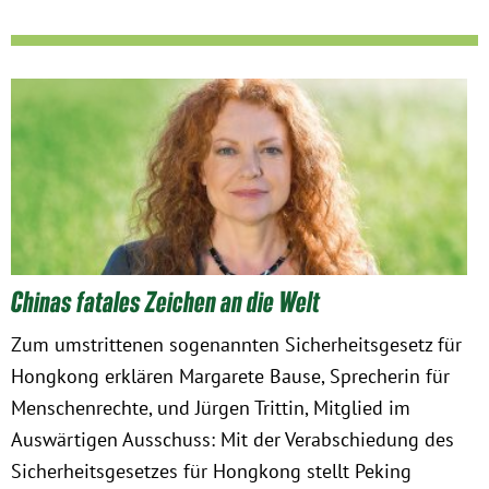
München
Zur Person
Kontakt
Presse
Termine
Chinas fatales Zeichen an die Welt
Twitter
Zum umstrittenen sogenannten Sicherheitsgesetz für
Hongkong erklären Margarete Bause, Sprecherin für
YouTube
Menschenrechte, und Jürgen Trittin, Mitglied im
Auswärtigen Ausschuss: Mit der Verabschiedung des
Facebook
Sicherheitsgesetzes für Hongkong stellt Peking