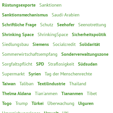
Rüstungsexporte
Sanktionen
Sanktionsmechanismus
Saudi-Arabien
Schriftliche Frage
Schutz
Seehofer
Seenotrettung
Shrinking Space
ShrinkingSpace
Sicherheitspolitik
Siedlungsbau
Siemens
Socialcredit
Solidarität
Sommerwirtschaftsempfang
Sonderverwaltungszone
Sorgfaltspflicht
SPD
Straflosigkeit
Südsudan
Supermarkt
Syrien
Tag der Menschenrechte
Taiwan
Taliban
Textilindustrie
Thailand
Thelma Aldana
Tian'anmen
Tiananmen
Tibet
Togo
Trump
Türkei
Überwachung
Uiguren