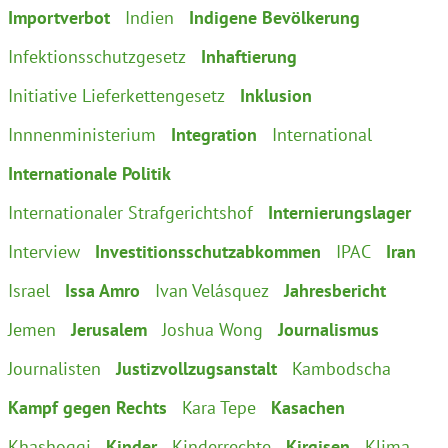
Importverbot
Indien
Indigene Bevölkerung
Infektionsschutzgesetz
Inhaftierung
Initiative Lieferkettengesetz
Inklusion
Innnenministerium
Integration
International
Internationale Politik
Internationaler Strafgerichtshof
Internierungslager
Interview
Investitionsschutzabkommen
IPAC
Iran
Israel
Issa Amro
Ivan Velásquez
Jahresbericht
Jemen
Jerusalem
Joshua Wong
Journalismus
Journalisten
Justizvollzugsanstalt
Kambodscha
Kampf gegen Rechts
Kara Tepe
Kasachen
Khashoggi
Kinder
Kinderrechte
Kirgisen
Klima