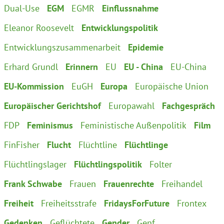
Dual-Use
EGM
EGMR
Einflussnahme
Eleanor Roosevelt
Entwicklungspolitik
Entwicklungszusammenarbeit
Epidemie
Erhard Grundl
Erinnern
EU
EU - China
EU-China
EU-Kommission
EuGH
Europa
Europäische Union
Europäischer Gerichtshof
Europawahl
Fachgespräch
FDP
Feminismus
Feministische Außenpolitik
Film
FinFisher
Flucht
Flüchtline
Flüchtlinge
Flüchtlingslager
Flüchtlingspolitik
Folter
Frank Schwabe
Frauen
Frauenrechte
Freihandel
Freiheit
Freiheitsstrafe
FridaysForFuture
Frontex
Gedenken
Geflüchtete
Gender
Genf