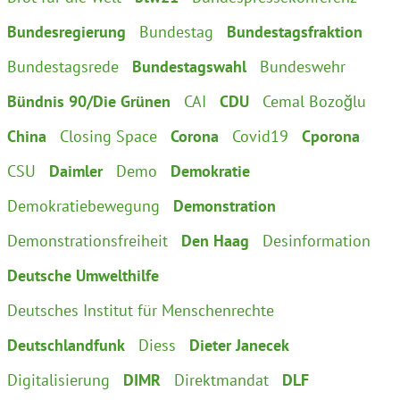
Bundesregierung
Bundestag
Bundestagsfraktion
Bundestagsrede
Bundestagswahl
Bundeswehr
Bündnis 90/Die Grünen
CAI
CDU
Cemal Bozoğlu
China
Closing Space
Corona
Covid19
Cporona
CSU
Daimler
Demo
Demokratie
Demokratiebewegung
Demonstration
Demonstrationsfreiheit
Den Haag
Desinformation
Deutsche Umwelthilfe
Deutsches Institut für Menschenrechte
Deutschlandfunk
Diess
Dieter Janecek
Digitalisierung
DIMR
Direktmandat
DLF