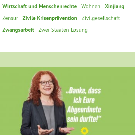
Wirtschaft und Menschenrechte
Wohnen
Xinjiang
Zensur
Zivile Krisenprävention
Zivilgesellschaft
Zwangsarbeit
Zwei-Staaten-Lösung