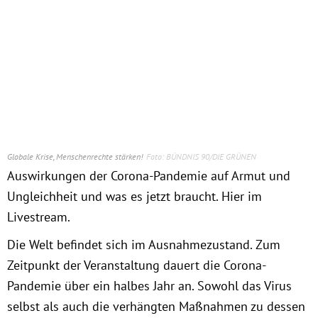
Obfrau im Ausschuss für Menschenrechte und
humanitäre Hilfe
Mein Abstimmungsverhalten
Ämter, Funktionen und Einkünfte
Globale Krise, Menschenrechte stärken!
BÜNDNIS 90/DIE GRÜNEN
Besuch in Berlin
Auswirkungen der Corona-Pandemie auf Armut und
Ungleichheit und was es jetzt braucht. Hier im
Praktikum
Livestream.
Die Welt befindet sich im Ausnahmezustand. Zum
Patenschaftsprogramm
Zeitpunkt der Veranstaltung dauert die Corona-
Pandemie über ein halbes Jahr an. Sowohl das Virus
Bayern
selbst als auch die verhängten Maßnahmen zu dessen