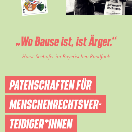
„Wo Bause ist, ist Ärger.“
Horst Seehofer im Bayerischen Rundfunk
PATENSCHAFTEN FÜR
MENSCHEN­RECHTS­VER­
TEIDIGER­*INNEN