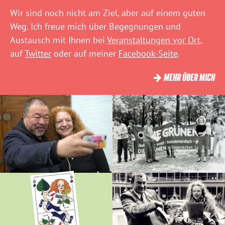
Wir sind noch nicht am Ziel, aber auf einem guten
Weg. Ich freue mich über Begegnungen und
Austausch mit Ihnen bei
Veranstaltungen vor Ort
,
auf
Twitter
oder auf meiner
Facebook-Seite
.
MEHR ÜBER MICH