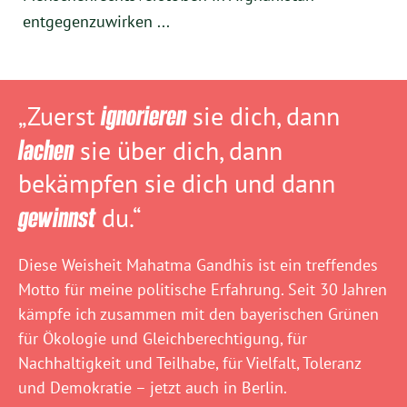
entgegenzuwirken ...
„Zuerst
ignorieren
sie dich, dann
lachen
sie über dich, dann
bekämpfen sie dich und dann
gewinnst
du.“
Diese Weisheit Mahatma Gandhis ist ein treffendes
Motto für meine politische Erfahrung. Seit 30 Jahren
kämpfe ich zusammen mit den bayerischen Grünen
für Ökologie und Gleichberechtigung, für
Nachhaltigkeit und Teilhabe, für Vielfalt, Toleranz
und Demokratie – jetzt auch in Berlin.