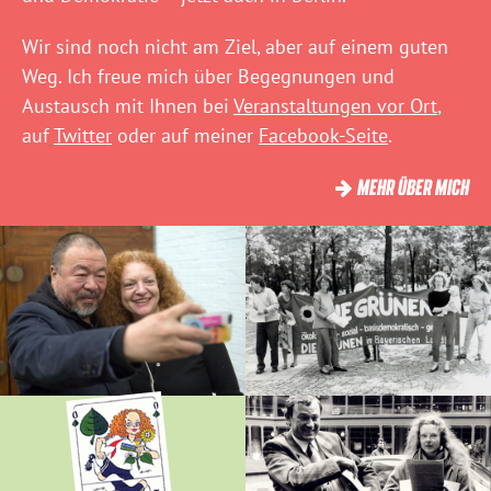
Wir sind noch nicht am Ziel, aber auf einem guten
Weg. Ich freue mich über Begegnungen und
Austausch mit Ihnen bei
Veranstaltungen vor Ort
,
auf
Twitter
oder auf meiner
Facebook-Seite
.
MEHR ÜBER MICH