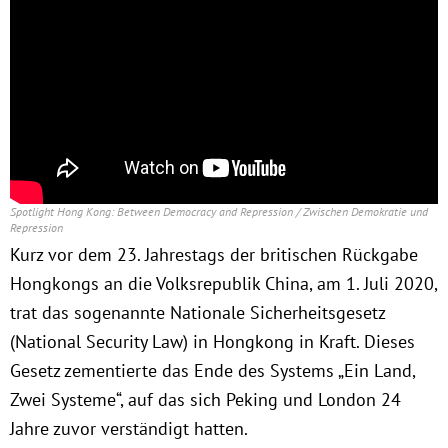
Obfrau im Ausschuss für Menschenrechte und
humanitäre Hilfe
Mein Abstimmungsverhalten
Ämter, Funktionen und Einkünfte
Spotlight Hong Kong: Between Democracy and Repression / Zwischen Demokratie und
Repression
Besuch in Berlin
Kurz vor dem 23. Jahrestags der britischen Rückgabe
Hongkongs an die Volksrepublik China, am 1. Juli 2020,
Praktikum
trat das sogenannte Nationale Sicherheitsgesetz
(National Security Law) in Hongkong in Kraft. Dieses
Patenschaftsprogramm
Gesetz zementierte das Ende des Systems „Ein Land,
Zwei Systeme“, auf das sich Peking und London 24
Bayern
Jahre zuvor verständigt hatten.