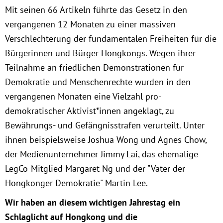
Mit seinen 66 Artikeln führte das Gesetz in den
München
vergangenen 12 Monaten zu einer massiven
Zur Person
Verschlechterung der fundamentalen Freiheiten für die
Bürgerinnen und Bürger Hongkongs. Wegen ihrer
Kontakt
Teilnahme an friedlichen Demonstrationen für
Demokratie und Menschenrechte wurden in den
Presse
vergangenen Monaten eine Vielzahl pro-
demokratischer Aktivist*innen angeklagt, zu
Termine
Bewährungs- und Gefängnisstrafen verurteilt. Unter
ihnen beispielsweise Joshua Wong und Agnes Chow,
Twitter
der Medienunternehmer Jimmy Lai, das ehemalige
LegCo-Mitglied Margaret Ng und der "Vater der
YouTube
Hongkonger Demokratie" Martin Lee.
Wir haben an diesem wichtigen Jahrestag ein
Facebook
Schlaglicht auf Hongkong und die