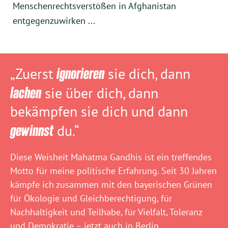
Menschenrechtsverstößen in Afghanistan
entgegenzuwirken ...
„Zuerst
ignorieren
sie dich, dann
lachen
sie über dich, dann
bekämpfen sie dich und dann
gewinnst
du.“
Diese Weisheit Mahatma Gandhis ist ein treffendes
Motto für meine politische Erfahrung. Seit 30 Jahren
kämpfe ich zusammen mit den bayerischen Grünen
für Ökologie und Gleichberechtigung, für
Nachhaltigkeit und Teilhabe, für Vielfalt, Toleranz
und Demokratie – jetzt auch in Berlin.