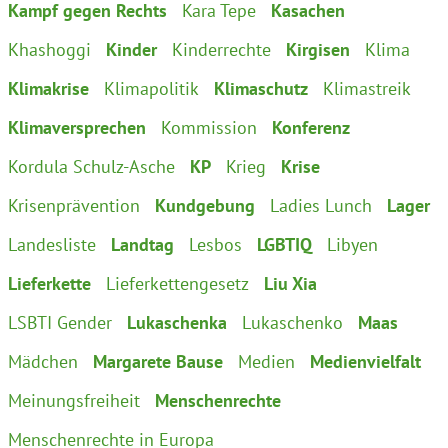
Kampf gegen Rechts
Kara Tepe
Kasachen
Khashoggi
Kinder
Kinderrechte
Kirgisen
Klima
Klimakrise
Klimapolitik
Klimaschutz
Klimastreik
Klimaversprechen
Kommission
Konferenz
Kordula Schulz-Asche
KP
Krieg
Krise
Krisenprävention
Kundgebung
Ladies Lunch
Lager
Landesliste
Landtag
Lesbos
LGBTIQ
Libyen
Lieferkette
Lieferkettengesetz
Liu Xia
LSBTI Gender
Lukaschenka
Lukaschenko
Maas
Mädchen
Margarete Bause
Medien
Medienvielfalt
Meinungsfreiheit
Menschenrechte
Menschenrechte in Europa