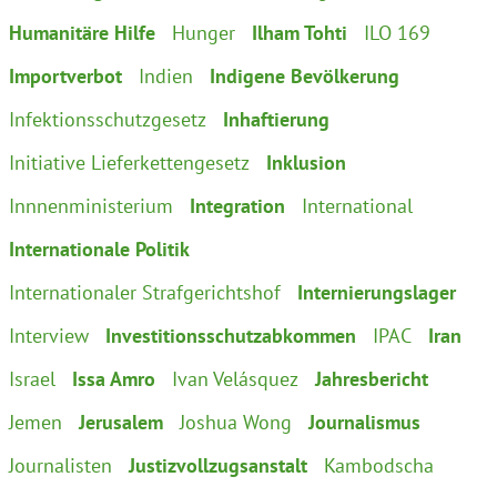
Humanitäre Hilfe
Hunger
Ilham Tohti
ILO 169
Importverbot
Indien
Indigene Bevölkerung
Infektionsschutzgesetz
Inhaftierung
Initiative Lieferkettengesetz
Inklusion
Innnenministerium
Integration
International
Internationale Politik
Internationaler Strafgerichtshof
Internierungslager
Interview
Investitionsschutzabkommen
IPAC
Iran
Israel
Issa Amro
Ivan Velásquez
Jahresbericht
Jemen
Jerusalem
Joshua Wong
Journalismus
Journalisten
Justizvollzugsanstalt
Kambodscha