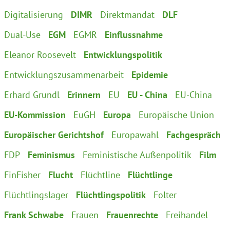
Digitalisierung
DIMR
Direktmandat
DLF
Dual-Use
EGM
EGMR
Einflussnahme
Eleanor Roosevelt
Entwicklungspolitik
Entwicklungszusammenarbeit
Epidemie
Erhard Grundl
Erinnern
EU
EU - China
EU-China
EU-Kommission
EuGH
Europa
Europäische Union
Europäischer Gerichtshof
Europawahl
Fachgespräch
FDP
Feminismus
Feministische Außenpolitik
Film
FinFisher
Flucht
Flüchtline
Flüchtlinge
Flüchtlingslager
Flüchtlingspolitik
Folter
Frank Schwabe
Frauen
Frauenrechte
Freihandel