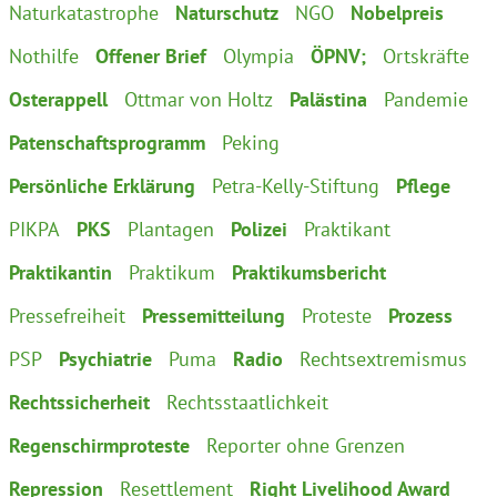
Naturkatastrophe
Naturschutz
NGO
Nobelpreis
Nothilfe
Offener Brief
Olympia
ÖPNV;
Ortskräfte
Osterappell
Ottmar von Holtz
Palästina
Pandemie
Patenschaftsprogramm
Peking
Persönliche Erklärung
Petra-Kelly-Stiftung
Pflege
PIKPA
PKS
Plantagen
Polizei
Praktikant
Praktikantin
Praktikum
Praktikumsbericht
Pressefreiheit
Pressemitteilung
Proteste
Prozess
PSP
Psychiatrie
Puma
Radio
Rechtsextremismus
Rechtssicherheit
Rechtsstaatlichkeit
Regenschirmproteste
Reporter ohne Grenzen
Repression
Resettlement
Right Livelihood Award