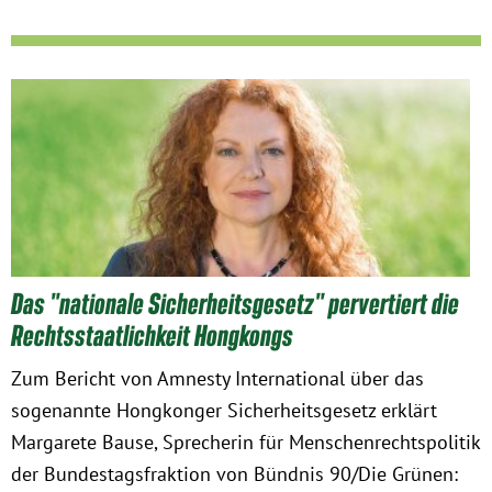
München
Zur Person
Kontakt
Presse
Termine
Das "nationale Sicherheitsgesetz" pervertiert die
Twitter
Rechtsstaatlichkeit Hongkongs
Zum Bericht von Amnesty International über das
YouTube
sogenannte Hongkonger Sicherheitsgesetz erklärt
Margarete Bause, Sprecherin für Menschenrechtspolitik
Facebook
der Bundestagsfraktion von Bündnis 90/Die Grünen: