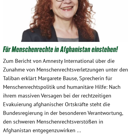
Obfrau im Ausschuss für Menschenrechte und
humanitäre Hilfe
Mein Abstimmungsverhalten
Für Menschenrechte in Afghanistan einstehen!
Ämter, Funktionen und Einkünfte
Zum Bericht von Amnesty International über die
Zunahme von Menschenrechtsverletzungen unter den
Besuch in Berlin
Taliban erklärt Margarete Bause, Sprecherin für
Menschenrechtspolitik und humanitäre Hilfe: Nach
Praktikum
ihrem massiven Versagen bei der rechtzeitigen
Evakuierung afghanischer Ortskräfte steht die
Patenschaftsprogramm
Bundesregierung in der besonderen Verantwortung,
den schweren Menschenrechtsverstößen in
Bayern
Afghanistan entgegenzuwirken ...