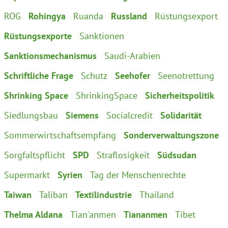
ROG
Rohingya
Ruanda
Russland
Rüstungsexport
Rüstungsexporte
Sanktionen
Sanktionsmechanismus
Saudi-Arabien
Schriftliche Frage
Schutz
Seehofer
Seenotrettung
Shrinking Space
ShrinkingSpace
Sicherheitspolitik
Siedlungsbau
Siemens
Socialcredit
Solidarität
Sommerwirtschaftsempfang
Sonderverwaltungszone
Sorgfaltspflicht
SPD
Straflosigkeit
Südsudan
Supermarkt
Syrien
Tag der Menschenrechte
Taiwan
Taliban
Textilindustrie
Thailand
Thelma Aldana
Tian'anmen
Tiananmen
Tibet