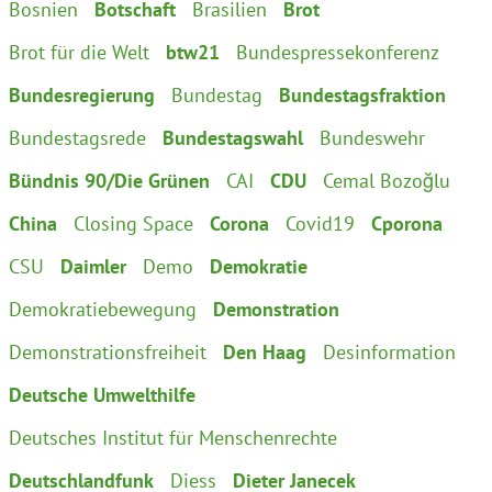
Bosnien
Botschaft
Brasilien
Brot
Brot für die Welt
btw21
Bundespressekonferenz
Bundesregierung
Bundestag
Bundestagsfraktion
Bundestagsrede
Bundestagswahl
Bundeswehr
Bündnis 90/Die Grünen
CAI
CDU
Cemal Bozoğlu
China
Closing Space
Corona
Covid19
Cporona
CSU
Daimler
Demo
Demokratie
Demokratiebewegung
Demonstration
Demonstrationsfreiheit
Den Haag
Desinformation
Deutsche Umwelthilfe
Deutsches Institut für Menschenrechte
Deutschlandfunk
Diess
Dieter Janecek