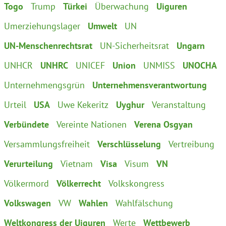
Togo
Trump
Türkei
Überwachung
Uiguren
Umerziehungslager
Umwelt
UN
UN-Menschenrechtsrat
UN-Sicherheitsrat
Ungarn
UNHCR
UNHRC
UNICEF
Union
UNMISS
UNOCHA
Unternehmengsgrün
Unternehmensverantwortung
Urteil
USA
Uwe Kekeritz
Uyghur
Veranstaltung
Verbündete
Vereinte Nationen
Verena Osgyan
Versammlungsfreiheit
Verschlüsselung
Vertreibung
Verurteilung
Vietnam
Visa
Visum
VN
Völkermord
Völkerrecht
Volkskongress
Volkswagen
VW
Wahlen
Wahlfälschung
Weltkongress der Uiguren
Werte
Wettbewerb