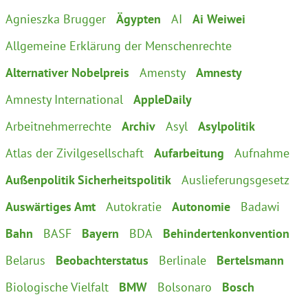
Agnieszka Brugger
Ägypten
AI
Ai Weiwei
Allgemeine Erklärung der Menschenrechte
Alternativer Nobelpreis
Amensty
Amnesty
Amnesty International
AppleDaily
Arbeitnehmerrechte
Archiv
Asyl
Asylpolitik
Atlas der Zivilgesellschaft
Aufarbeitung
Aufnahme
Außenpolitik Sicherheitspolitik
Auslieferungsgesetz
Auswärtiges Amt
Autokratie
Autonomie
Badawi
Bahn
BASF
Bayern
BDA
Behindertenkonvention
Belarus
Beobachterstatus
Berlinale
Bertelsmann
Biologische Vielfalt
BMW
Bolsonaro
Bosch